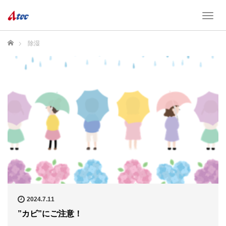
T
o
g
ホーム
除湿
g
l
e
n
a
v
i
g
a
t
i
o
n
2024.7.11
”カビ”にご注意！