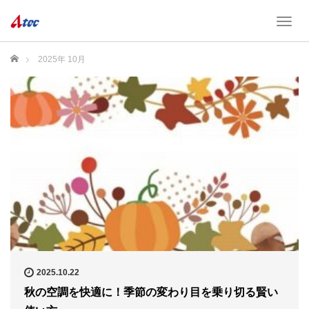
T
o
g
ホーム
2025年 10月
g
l
e
n
a
v
i
g
a
t
i
o
n
2025.10.22
秋の空調を快適に！季節の変わり目を乗り切る賢い