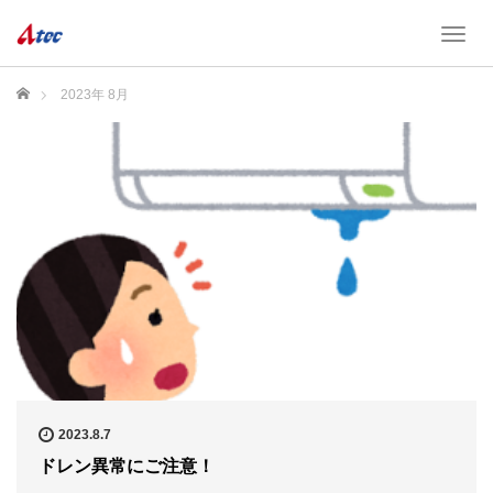
T
o
g
ホーム
2023年 8月
g
l
e
n
a
v
i
g
a
t
i
o
n
2023.8.7
ドレン異常にご注意！