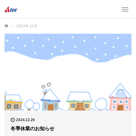
T
o
g
ホーム
2024年 12月
g
l
e
n
a
v
i
g
a
t
i
o
n
2024.12.26
冬季休業のお知らせ