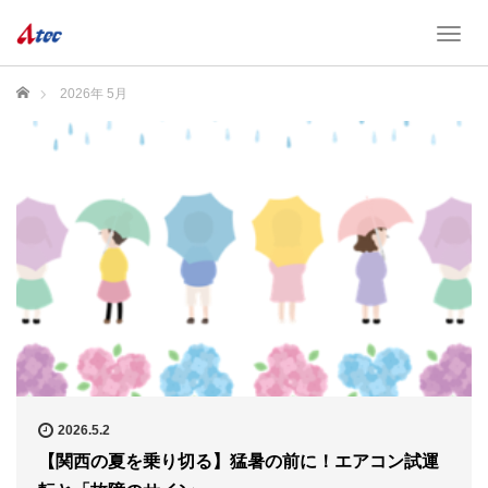
T
o
g
ホーム
2026年 5月
g
l
e
n
a
v
i
g
a
t
i
o
n
2026.5.2
【関西の夏を乗り切る】猛暑の前に！エアコン試運