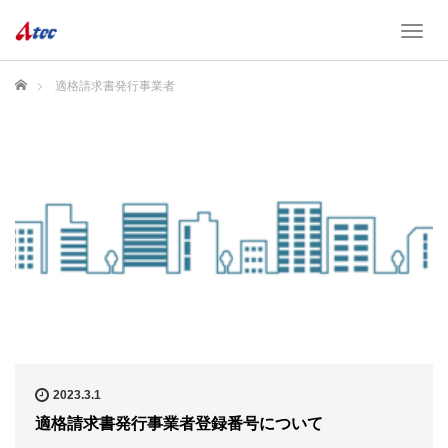
T
o
g
ホーム
適格請求書発行事業者
g
l
e
n
a
v
i
g
a
t
i
o
n
2023.3.1
適格請求書発行事業者登録番号について