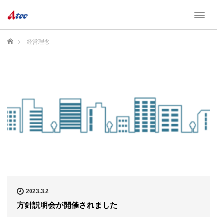
T
o
g
ホーム
経営理念
g
l
e
n
a
v
i
g
a
t
i
o
n
2023.3.2
方針説明会が開催されました