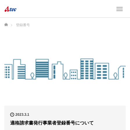
T
o
g
ホーム
登録番号
g
l
e
n
a
v
i
g
a
t
i
o
n
2023.3.1
適格請求書発行事業者登録番号について