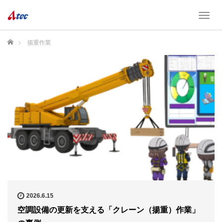
T
o
g
ホーム
揚重作業
g
l
e
n
a
v
i
g
a
t
i
o
n
2026.6.15
空調設備の更新を支える「クレーン（揚重）作業」