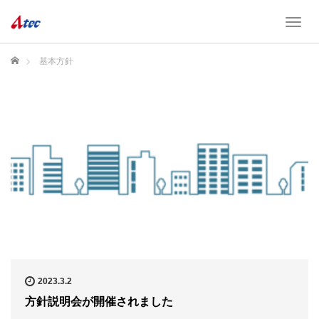
T
o
g
ホーム
基本方針
g
l
e
n
a
v
i
g
a
t
i
o
n
2023.3.2
方針説明会が開催されました