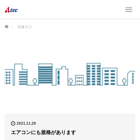
T
o
g
ホーム
冷媒ガス
g
l
e
n
a
v
i
g
a
t
i
o
n
2021.11.29
エアコンにも規格があります