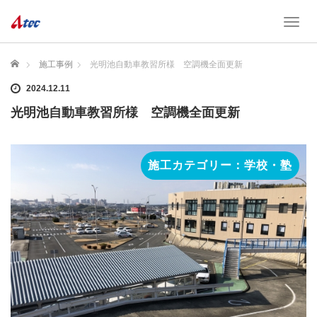
T
o
g
ホーム
施工事例
光明池自動車教習所様 空調機全面更新
g
l
2024.12.11
e
n
光明池自動車教習所様 空調機全面更新
a
v
i
施工カテゴリー：学校・塾
g
a
t
i
o
n