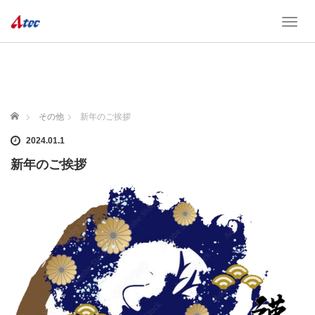
T
o
g
g
l
e
n
ホーム
その他
新年のご挨拶
a
v
2024.01.1
i
新年のご挨拶
g
a
t
i
o
n