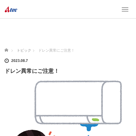
T
o
g
g
l
e
n
ホーム
トピック
ドレン異常にご注意！
a
v
2023.08.7
i
ドレン異常にご注意！
g
a
t
i
o
n