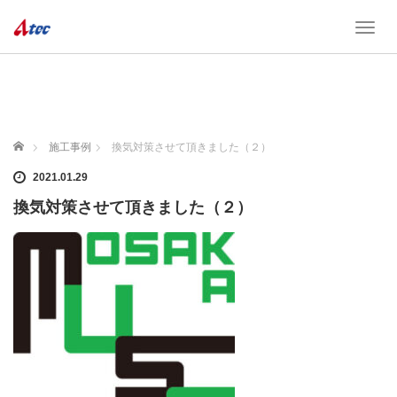
T
o
g
g
l
e
n
ホーム
施工事例
換気対策させて頂きました（２）
a
v
2021.01.29
i
換気対策させて頂きました（２）
g
a
t
i
o
n